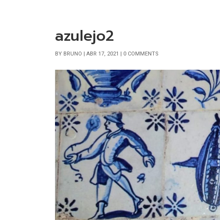
azulejo2
BY
BRUNO
|
ABR 17, 2021
|
0 COMMENTS